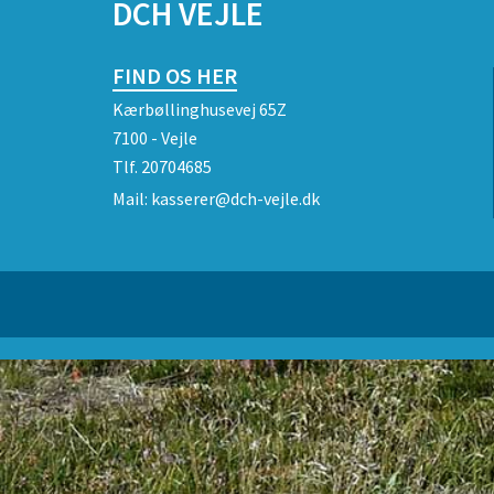
DCH VEJLE
FIND OS HER
Kærbøllinghusevej 65Z
7100 - Vejle
Tlf.
20704685
Mail:
kasserer@dch-vejle.dk