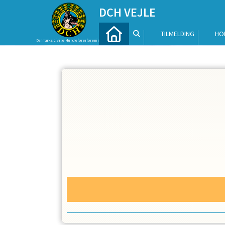
DCH VEJLE
TILMELDING
HO
Danmarks civile Hundeførerforening