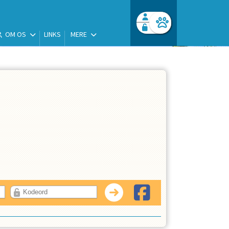
OM OS
LINKS
MERE
Facebook login
Husk mig
Glemt password
Opret profil
Log ind