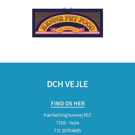
DCH VEJLE
FIND OS HER
Kærbøllinghusevej 65Z
7100 - Vejle
Tlf.
20704685