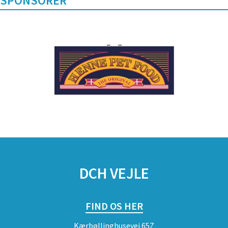
SPONSORER
DCH VEJLE
FIND OS HER
Kærbøllinghusevej 65Z