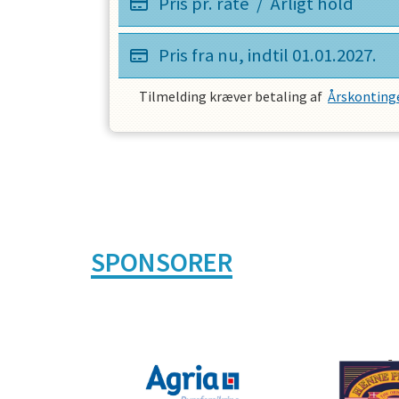
Pris pr. rate
/
Årligt hold
Pris fra nu, indtil
01.01.2027
.
Tilmelding kræver betaling af
Årskontinge
SPONSORER