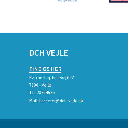
DCH VEJLE
FIND OS HER
Kærbøllinghusevej 65Z
7100 - Vejle
Tlf.
20704685
Mail:
kasserer@dch-vejle.dk