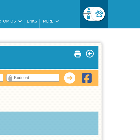
OM OS
LINKS
MERE
Facebook login
Husk mig
Glemt password
Opret profil
Log ind