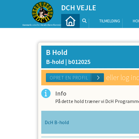
DCH VEJLE
TILMELDING
HO
Danmarks civile Hundeførerforening
B Hold
B-hold |
b012025
eller log in
Info
På dette hold træner vi DcH Programme
OPRET EN PROFIL
DcH B-hold