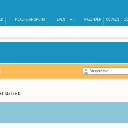
LD
HVALPE-UNGHUND
EVENT
KALENDER
UDVALG
d
t klasse B