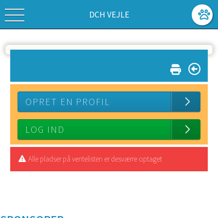
DCH VEJLE
OPRET EN PROFIL
LOG IND
Alle pladser på ventelisten er desværre optaget