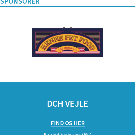
SPONSORER
DCH VEJLE
FIND OS HER
Kærbøllinghusevej 65Z