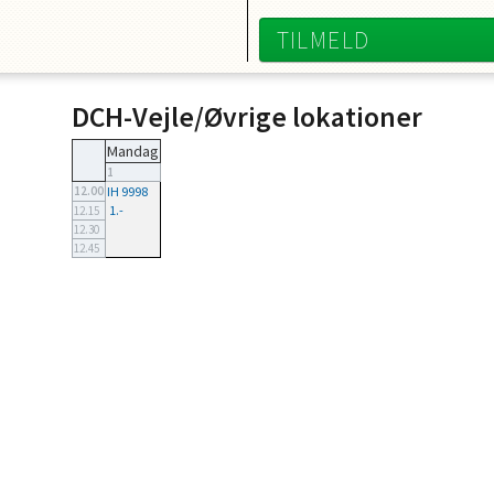
TILMELD
DCH-Vejle/Øvrige lokationer
Mandag
1
12.00
IH 9998
1.-
12.15
12.30
12.45