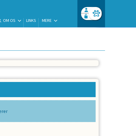
OM OS
LINKS
MERE
Facebook login
Husk mig
Glemt password
Opret profil
Log ind
erer