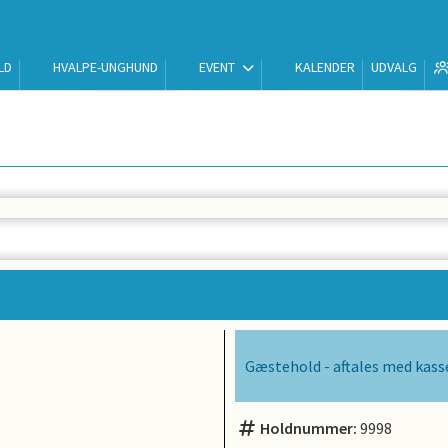
LD
HVALPE-UNGHUND
EVENT
KALENDER
UDVALG
Gæstehold - aftales med kass
Holdnummer:
9998