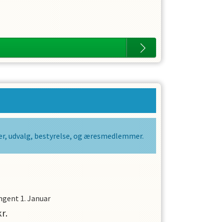
er, udvalg, bestyrelse, og æresmedlemmer.
ingent
1. Januar
r.