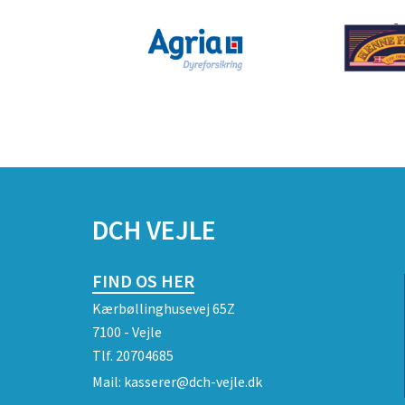
DCH VEJLE
FIND OS HER
Kærbøllinghusevej 65Z
7100 - Vejle
Tlf.
20704685
Mail:
kasserer@dch-vejle.dk